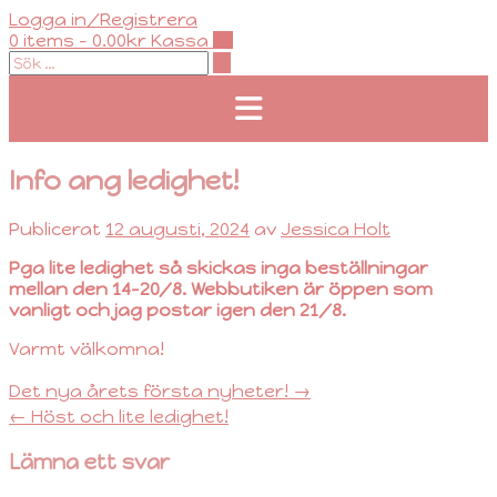
Hoppa
Logga in/Registrera
till
0 items - 0.00kr
Kassa
innehåll
Info ang ledighet!
Publicerat
12 augusti, 2024
av
Jessica Holt
Pga lite ledighet så skickas inga beställningar
mellan den 14-20/8. Webbutiken är öppen som
vanligt och jag postar igen den 21/8.
Varmt välkomna!
Inläggsnavigering
Det nya årets första nyheter!
→
←
Höst och lite ledighet!
Lämna ett svar